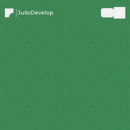
JulioDevelop
PT