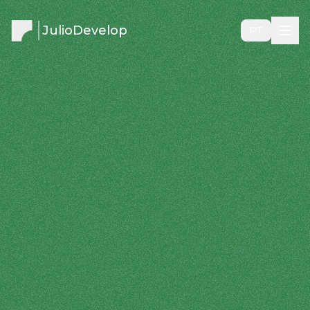
JulioDevelop
PT