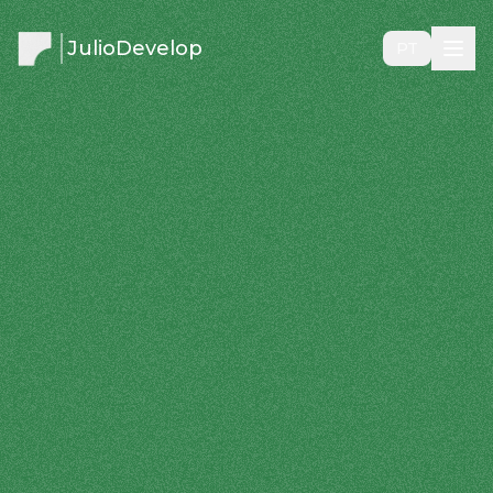
JulioDevelop
PT