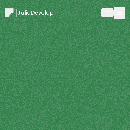
JulioDevelop
PT