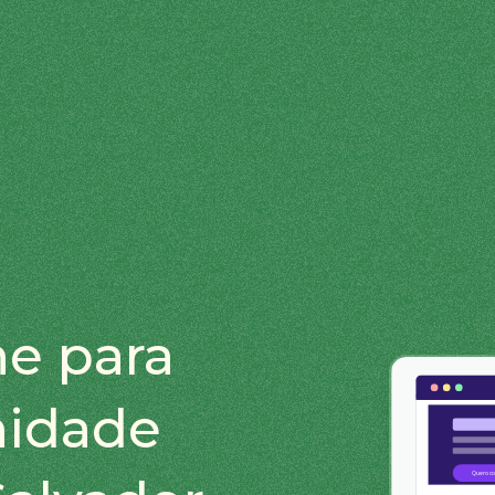
ne para
nidade