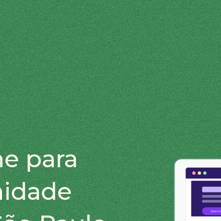
ne para
nidade