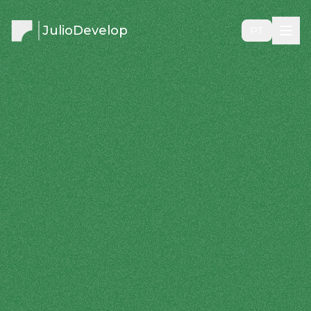
JulioDevelop
PT