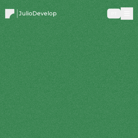
JulioDevelop
PT