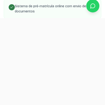
Sistema de pré-matrícula online com envio de
documentos
Landing page de captação para cada curso
oferecido
Área do aluno com notas, frequência e material
didático
SEO local para buscas como 'curso técnico em
[cidade]'