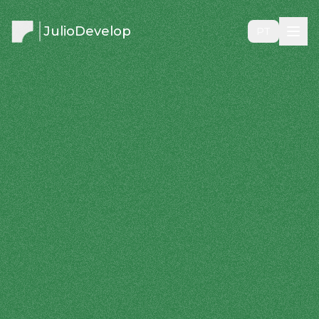
JulioDevelop
PT