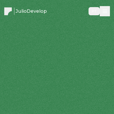
JulioDevelop
PT