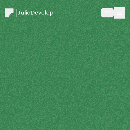
JulioDevelop
PT