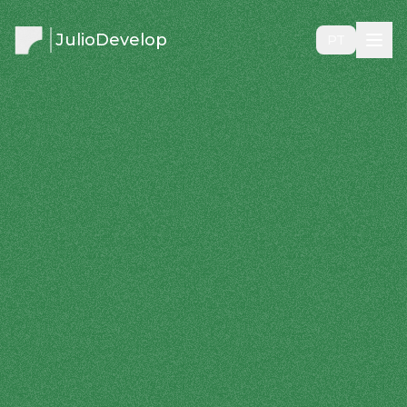
JulioDevelop
PT