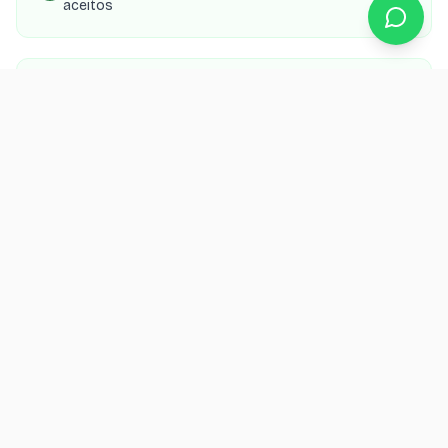
aceitos
SEO local para aparecer no Google Maps e buscas
da região
Integração com WhatsApp para confirmação de
agendamento
Orçamento grátis