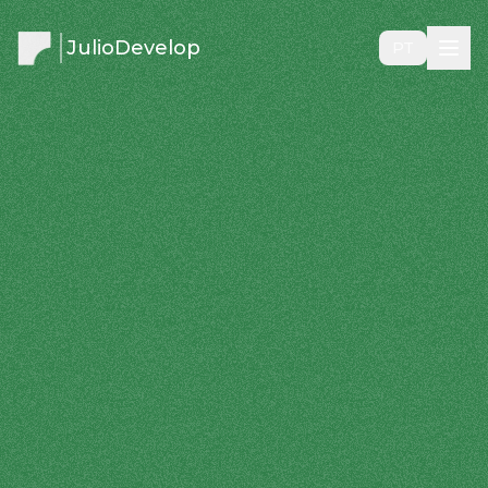
JulioDevelop
PT