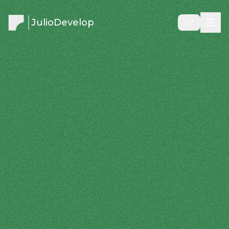
JulioDevelop
PT