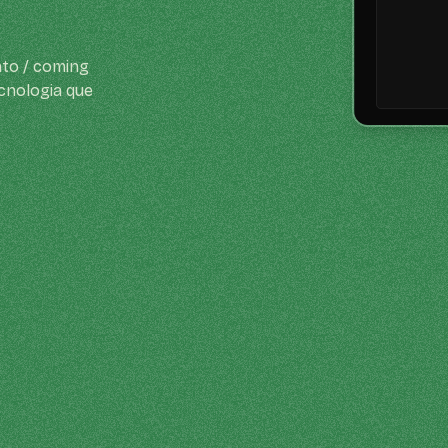
to / coming
cnologia que