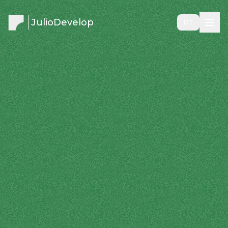
JulioDevelop
PT