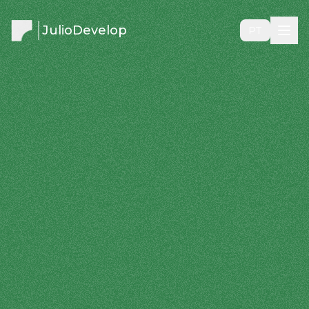
JulioDevelop
PT