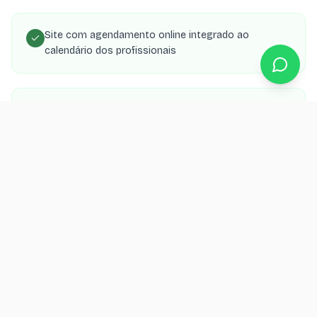
Site com agendamento online integrado ao
calendário dos profissionais
Portfólio organizado por categoria (cortes,
coloração, tratamentos)
Página de cada profissional com especialidades e
disponibilidade
SEO local para aparecer em 'salão de beleza em
[cidade]'