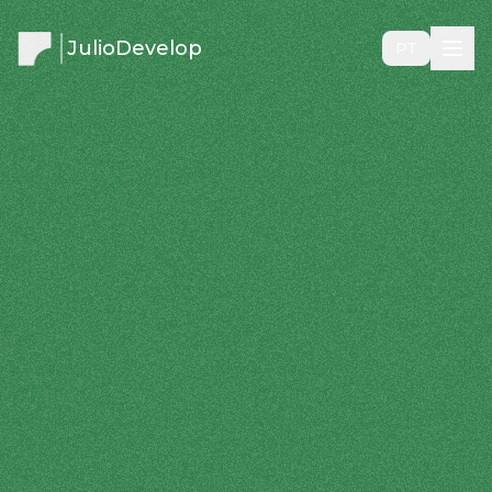
JulioDevelop
PT