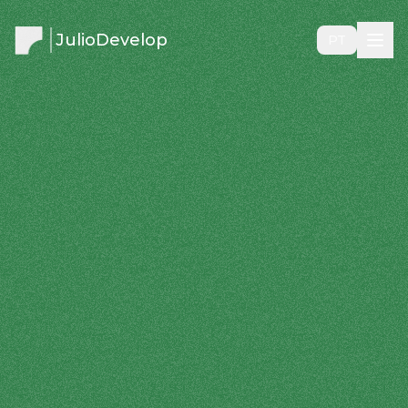
JulioDevelop
PT