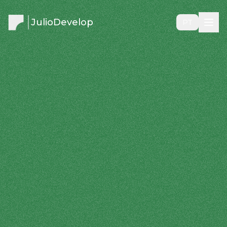
JulioDevelop
PT