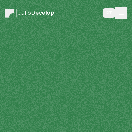
JulioDevelop
PT