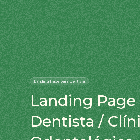
Landing Page
para Dentista
Landing Page 
Dentista / Clín