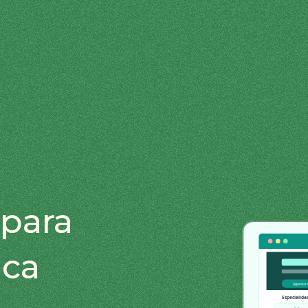
para
ica