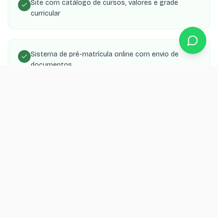
Site com catálogo de cursos, valores e grade
curricular
Sistema de pré-matrícula online com envio de
documentos
Landing page de captação para cada curso
oferecido
Área do aluno com notas, frequência e material
didático
SEO local para buscas como 'curso técnico em