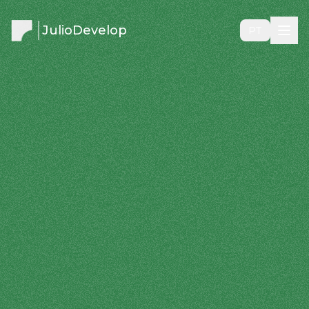
JulioDevelop
PT