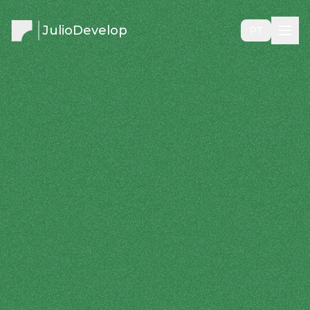
JulioDevelop
PT