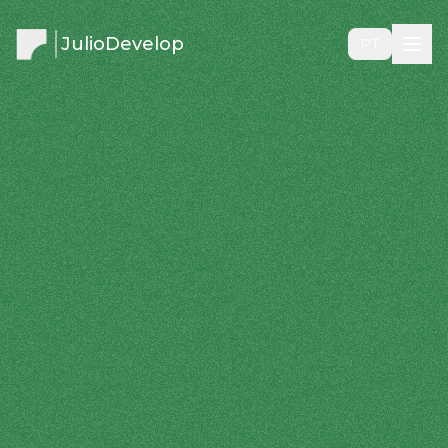
JulioDevelop
PT