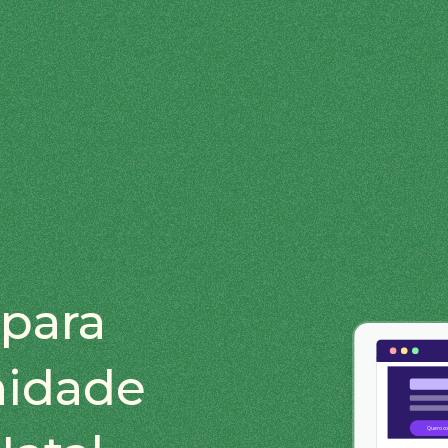
para
nidade