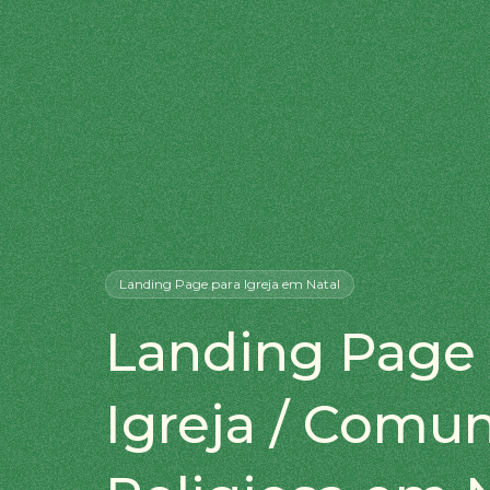
Landing Page
para Igreja
em Natal
Landing Page 
Igreja / Comu