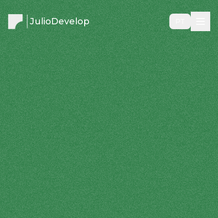
JulioDevelop
PT