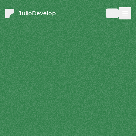
JulioDevelop
PT