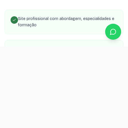
Site profissional com abordagem, especialidades e
formação
Agenda online com confirmação automática por
WhatsApp
Blog com conteúdo de saúde mental para SEO e
construção de autoridade
SEO local para 'psicólogo em [cidade]' e
especialidades específicas