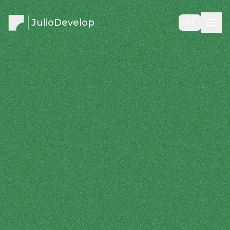
JulioDevelop
PT