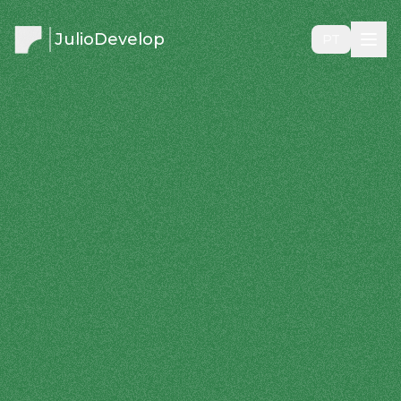
JulioDevelop
PT