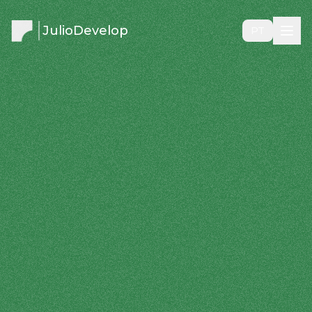
JulioDevelop
PT