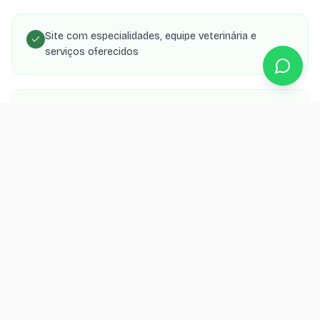
Site com especialidades, equipe veterinária e
serviços oferecidos
Agendamento online para consultas, vacinas e
cirurgias
Área do tutor com histórico de consultas e exames
do pet
SEO local para 'veterinário em [cidade]' e
especialidades