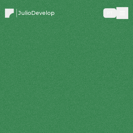
JulioDevelop
PT