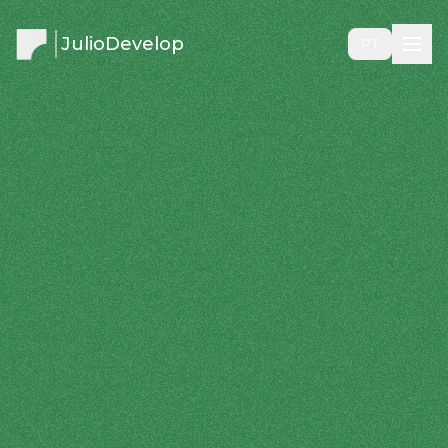
JulioDevelop
PT