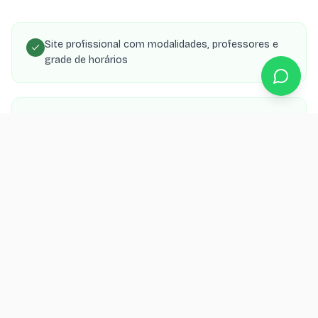
Site profissional com modalidades, professores e
grade de horários
Landing page de captação com oferta de aula
experimental gratuita
Galeria de fotos e vídeos de treinos e competições
Integração com WhatsApp para agendamento de
aula experimental