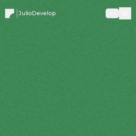
JulioDevelop
PT