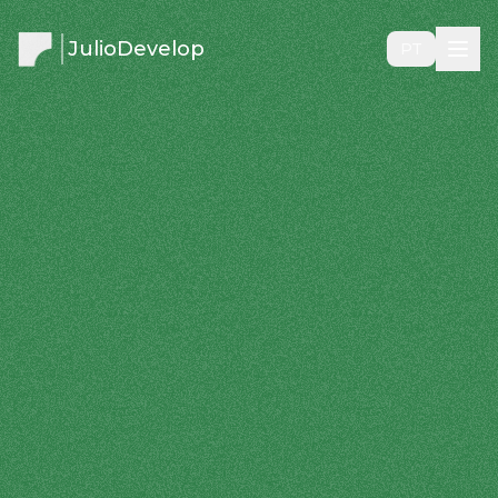
JulioDevelop
PT