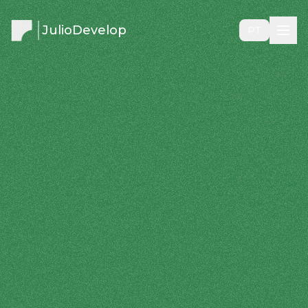
JulioDevelop
PT