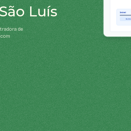
São Luís
tradora de
l com