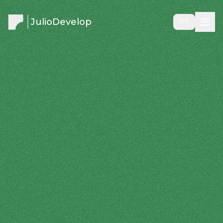
JulioDevelop
PT