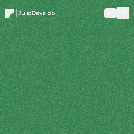
JulioDevelop
PT