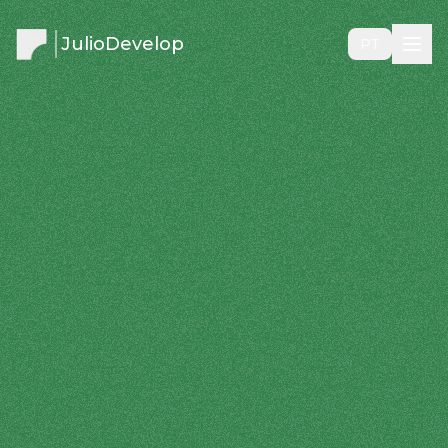
JulioDevelop
PT