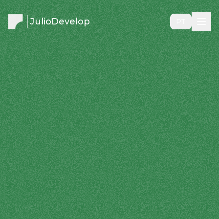
JulioDevelop
PT