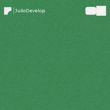
JulioDevelop
PT