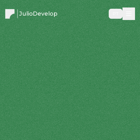
JulioDevelop
PT