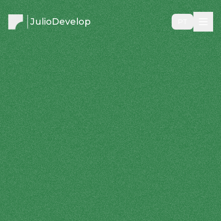
JulioDevelop
PT