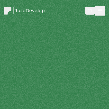
JulioDevelop
PT