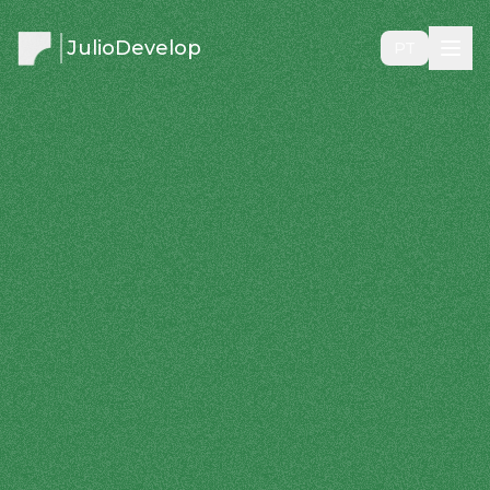
JulioDevelop
PT