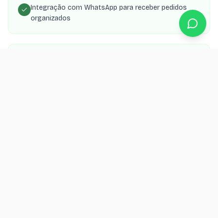
Integração com WhatsApp para receber pedidos
organizados
Painel para gerenciar cardápio, preços e
disponibilidade
App PWA que o cliente instala no celular como
delivery próprio