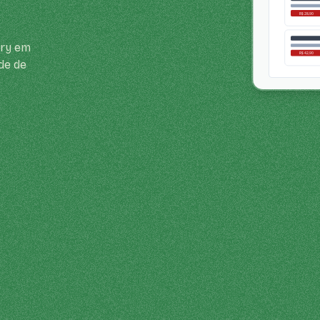
ery em
de de