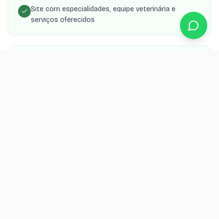
Site com especialidades, equipe veterinária e
serviços oferecidos
Agendamento online para consultas, vacinas e
cirurgias
Área do tutor com histórico de consultas e exames
do pet
SEO local para 'veterinário em [cidade]' e
especialidades
Integração com WhatsApp para lembrete de vacinas