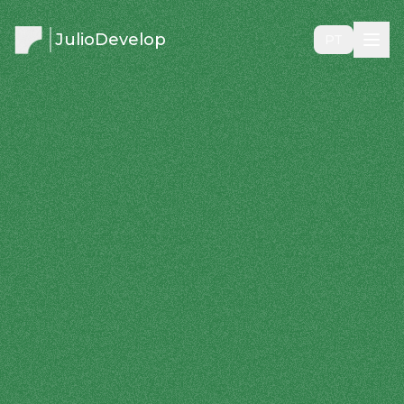
JulioDevelop
PT