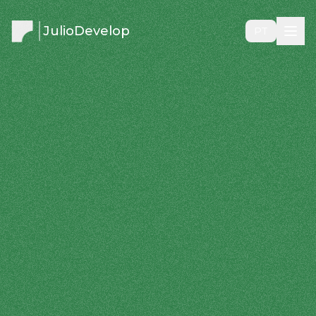
JulioDevelop
PT